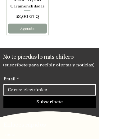
Caramenchiladas
Precio
38,00 GTQ
Agotado
No te pierdas lo más chilero
(suscríbete para recibir ofertas y noticias)
Email
*
Subscribete
Enlaces rápidos
Inicio