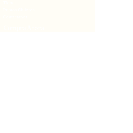
Tienda
Puntos Chileros
Contáctanos
Compra Ahora
Pepitas Caramenchiladas
La Salsa Clasica
Miel Picante
Paks
Enlaces sociales
Instagram
Facebook
Whatsapp
Contacta con nos
+502 3144 3149
hola@chilesanto.com
La Antigua, Guatemala