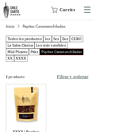
Carrito
Inicio
Pepitas Caramenchiladas
Todos los productos
1oz
5oz
8oz
CERO
La Salsa Clasica
Los más vendidos
Miel Picante
Paks
Pepitas Caramenchiladas
XX
XXXX
Filtrar y ordenar
1 producto
XXXX | Pepitas