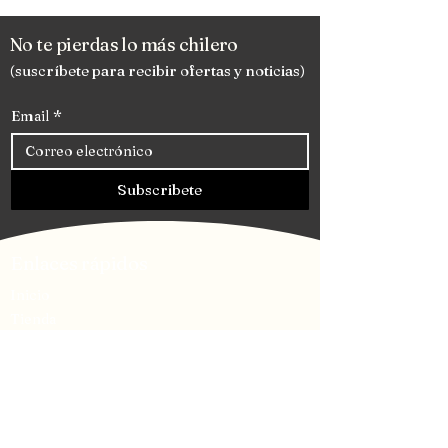
No te pierdas lo más chilero
(suscríbete para recibir ofertas y noticias)
Email
*
Subscribete
Enlaces rápidos
Inicio
Tienda
Puntos Chileros
Contáctanos
Compra Ahora
Pepitas Caramenchiladas