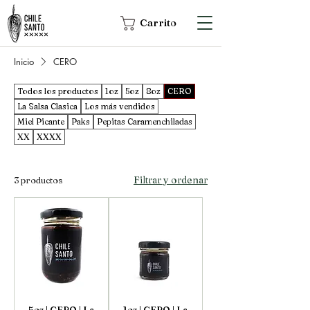
Carrito
Inicio
CERO
Todos los productos
1oz
5oz
8oz
CERO
La Salsa Clasica
Los más vendidos
Miel Picante
Paks
Pepitas Caramenchiladas
XX
XXXX
Filtrar y ordenar
3 productos
5oz | CERO | La
1oz | CERO | La