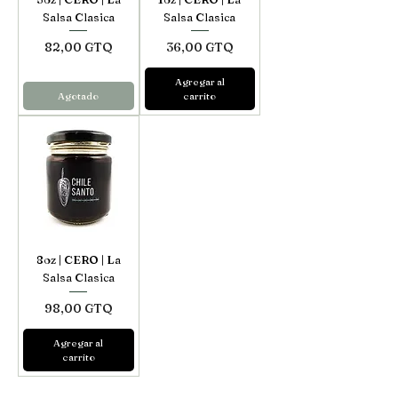
Salsa Clasica
Salsa Clasica
Precio
Precio
82,00 GTQ
36,00 GTQ
Agregar al
Agotado
carrito
8oz | CERO | La
Salsa Clasica
Precio
98,00 GTQ
Agregar al
carrito